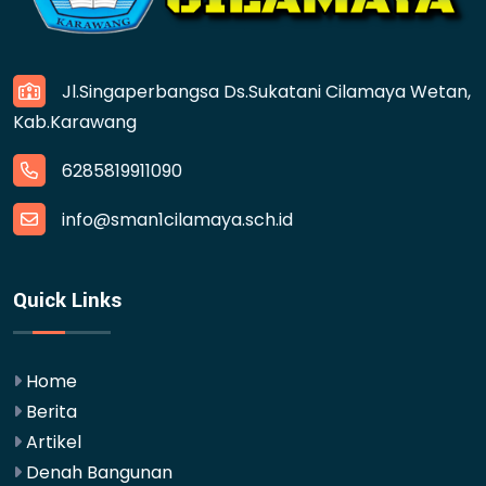
Jl.Singaperbangsa Ds.Sukatani Cilamaya Wetan,
Kab.Karawang
6285819911090
info@sman1cilamaya.sch.id
Quick Links
Home
Berita
Artikel
Denah Bangunan