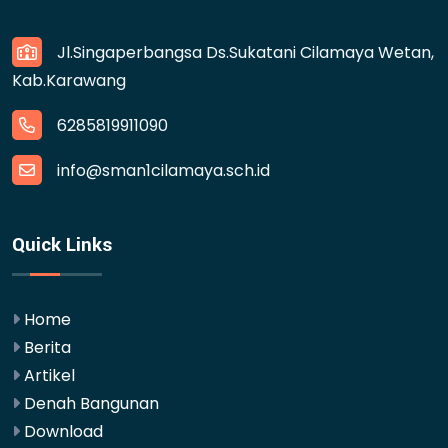
Jl.Singaperbangsa Ds.Sukatani Cilamaya Wetan,
Kab.Karawang
6285819911090
info@sman1cilamaya.sch.id
Quick Links
Home
Berita
Artikel
Denah Bangunan
Download