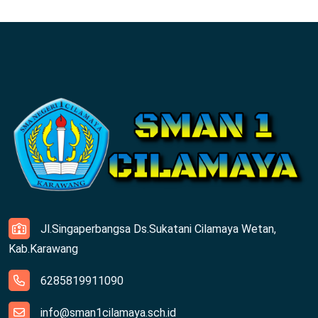
Jl.Singaperbangsa Ds.Sukatani Cilamaya Wetan,
Kab.Karawang
6285819911090
info@sman1cilamaya.sch.id